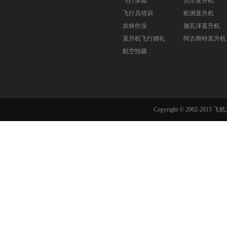
飞行体验
贝尔直升机
飞行员培训
欧洲直升机
农林作业
施瓦泽直升机
直升机飞行婚礼
阿古斯特直升机
航空拍摄
Copyright © 2002-201