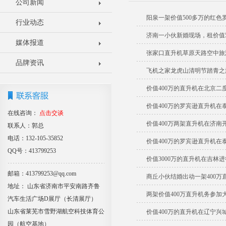
公司新闻
阳泉一架价值500多万的红
行业动态
济南一小伙新婚现场，租价值5
媒体报道
张家口直升机草原天路空中旅
品牌资讯
飞机之家龙虎山清明节踏青之
价值400万的直升机在北京二
价值400万的罗宾逊直升机在
在线咨询：
点击交谈
价值400万两架直升机在济南
联系人：郭总
电话：132-105-35852
价值400万的罗宾逊直升机在
QQ号：413799253
价值3000万的直升机在吉林
邮箱：413799253@qq.com
商丘小伙结婚出动一架400万
地址： 山东省济南市平安南路齐鲁
两架价值400万直升机务参加
汽车生活广场D展厅（长清展厅）
山东省莱芜市雪野湖航空科技体育公
价值400万的直升机在辽宁兴
园（航空基地）