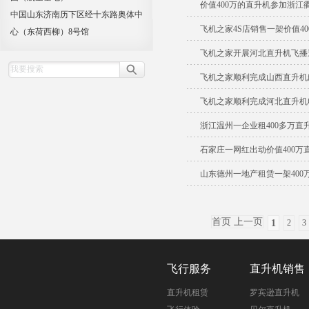
价值400万的直升机参加浙江
中国山东济南历下区经十东路奥体中
飞机之家4S店销售一架价值4
心（东荷西柳）8号馆
飞机之家开展河北直升机飞播
飞机之家顺利完成山西直升机
飞机之家顺利完成河北直升机
浙江温州一企业租400多万直
石家庄一网红出动价值400万
山东德州一地产租赁一架400
首页 上一页
1
2
3
飞行服务
直升机销售
直升机租赁
罗宾逊直升机