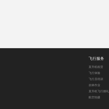
飞行服务
直升机租赁
飞行体验
飞行员培训
农林作业
直升机飞行婚礼
航空拍摄