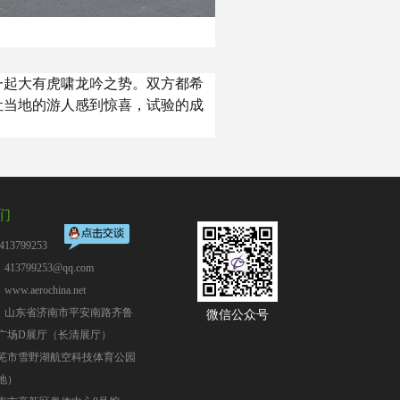
一起大有虎啸龙吟之势。双方都希
让当地的游人感到惊喜，试验的成
们
13799253
13799253@qq.com
：
www.aerochina.net
：山东省济南市平安南路齐鲁
微信公众号
广场D展厅（长清展厅）
芜市雪野湖航空科技体育公园
地）