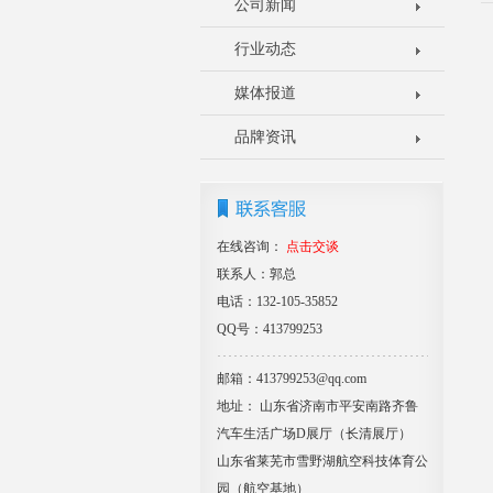
公司新闻
行业动态
媒体报道
品牌资讯
在线咨询：
点击交谈
联系人：郭总
电话：132-105-35852
QQ号：413799253
邮箱：413799253@qq.com
地址： 山东省济南市平安南路齐鲁
汽车生活广场D展厅（长清展厅）
山东省莱芜市雪野湖航空科技体育公
园（航空基地）