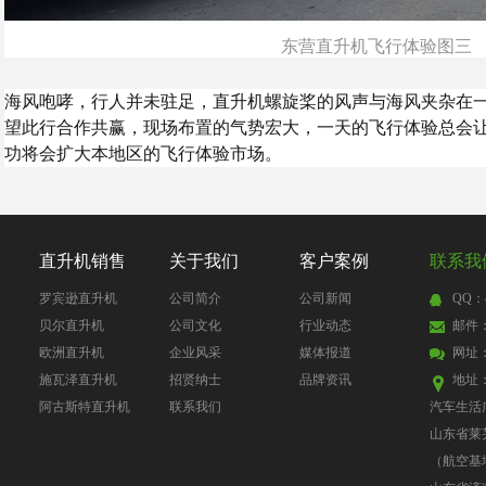
东营直升机飞行体验图三
海风咆哮，行人并未驻足，直升机螺旋桨的风声与海风夹杂在
望此行合作共赢，现场布置的气势宏大，一天的飞行体验总会
功将会扩大本地区的飞行体验市场。
直升机销售
关于我们
客户案例
联系我
罗宾逊直升机
公司简介
公司新闻
QQ：4
贝尔直升机
公司文化
行业动态
邮件：4
欧洲直升机
企业风采
媒体报道
网址
施瓦泽直升机
招贤纳士
品牌资讯
地址
阿古斯特直升机
联系我们
汽车生活
山东省莱
（航空基