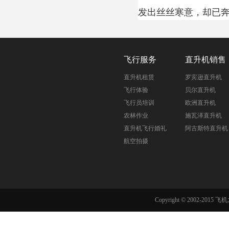
发出丝丝寒意，却已
飞行服务
直升机销售
直升机租赁
罗宾逊直升机
飞行体验
贝尔直升机
飞行员培训
欧洲直升机
农林作业
施瓦泽直升机
直升机飞行婚礼
阿古斯特直升机
航空拍摄
Copyright © 2002-201