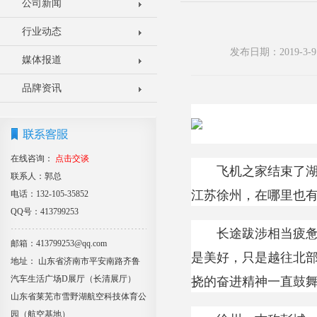
公司新闻
行业动态
发布日期：2019-3
媒体报道
品牌资讯
在线咨询：
点击交谈
飞机之家结束了湖北
联系人：郭总
江苏徐州，在哪里也
电话：132-105-35852
QQ号：413799253
长途跋涉相当疲惫，
邮箱：413799253@qq.com
是美好，只是越往北
地址： 山东省济南市平安南路齐鲁
挠的奋进精神一直鼓
汽车生活广场D展厅（长清展厅）
山东省莱芜市雪野湖航空科技体育公
园（航空基地）